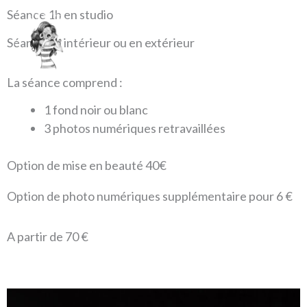
Aller
Mai
Séance 1h en studio
au
Séance en intérieur ou en extérieur
contenu
Men
La séance comprend :
1 fond noir ou blanc
3 photos numériques retravaillées
Option de mise en beauté 40€
Option de photo numériques supplémentaire pour 6 €
A partir de 70 €