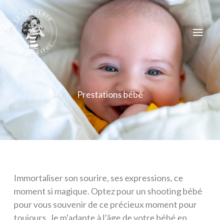
Aller
Mai
au
contenu
Men
Prestations bébé
Immortaliser son sourire, ses expressions, ce
moment si magique. Optez pour un shooting bébé
pour vous souvenir de ce précieux moment pour
toujours. Je m’adapte à l’âge de votre bébé en