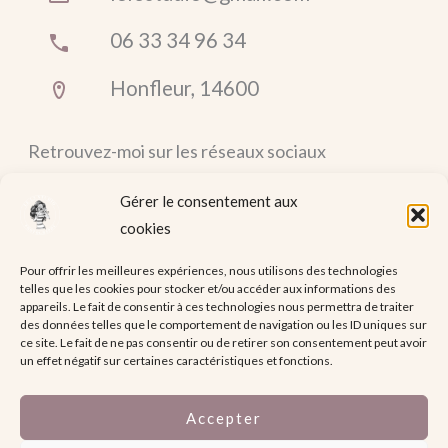
06 33 34 96 34
Honfleur, 14600
Retrouvez-moi sur les réseaux sociaux
F
I
Gérer le consentement aux
a
n
cookies
c
s
Pour offrir les meilleures expériences, nous utilisons des technologies
e
t
telles que les cookies pour stocker et/ou accéder aux informations des
b
a
appareils. Le fait de consentir à ces technologies nous permettra de traiter
Mentions légales
des données telles que le comportement de navigation ou les ID uniques sur
o
g
ce site. Le fait de ne pas consentir ou de retirer son consentement peut avoir
o
r
un effet négatif sur certaines caractéristiques et fonctions.
k
a
m
Accepter