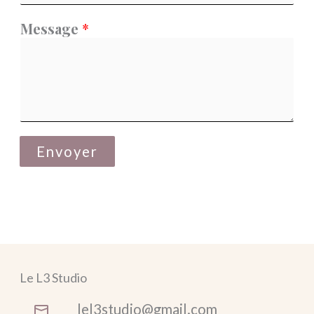
Message
*
Envoyer
Le L3 Studio
lel3studio@gmail.com